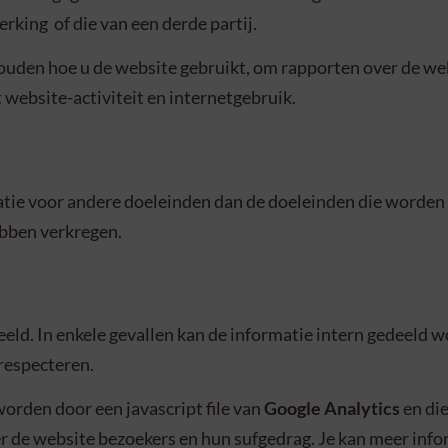
king of die van een derde partij.
ouden hoe u de website gebruikt, om rapporten over de webs
 website-activiteit en internetgebruik.
ie voor andere doeleinden dan de doeleinden die worden b
bben verkregen.
eld. In enkele gevallen kan de informatie intern gedeeld 
respecteren.
orden door een javascript file van
Google Analytics
en di
er de website bezoekers en hun sufgedrag. Je kan meer info