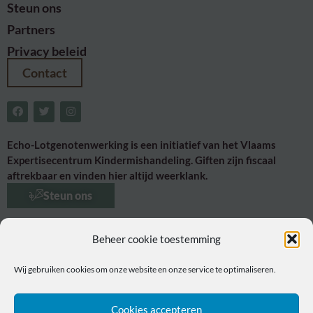
Steun ons
Partners
Privacy beleid
Contact
Echo-Lotgenotenwerking is een initiatief van het Vlaams
Expertisecentrum Kindermishandeling. Giften zijn fiscaal
aftrekbaar en vinden hier altijd weerklank.
Steun ons
Beheer cookie toestemming
Wij gebruiken cookies om onze website en onze service te optimaliseren.
Dit is een project van het
VECK
Cookies accepteren